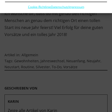
Cookie-Richtlinie
Datenschutz
Impressum
Ich wünsche dir, dass du mit genau den richtigen
Menschen an genau dem richtigen Ort einen tollen
Start ins neue Jahr feierst! Viel Erfolg für deine guten
Vorsätze und ein tolles Jahr 2018!
Artikel in:
Allgemein
Tags:
Gewohnheiten
,
Jahreswechsel
,
Neuanfang
,
Neujahr
,
Neustart
,
Routine
,
Silvester
,
To-Do
,
Vorsätze
GESCHRIEBEN VON
KARIN
Zeige alle Artikel von Karin