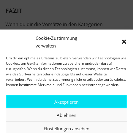
FAZIT
Wenn du dir die Vorsätze in den Kategorien
“Continue”, “Stop” und “Start” zu einem
Cookie-Zustimmung
ausgeglichenen Geflecht zusammensetzt, sind die
verwalten
Chancen, dass du erreichst, was du dir vorgenommen
hast, viel größer. Außerdem werden dir deine
Um dir ein optimales Erlebnis zu bieten, verwenden wir Technologien wie
Cookies, um Geräteinformationen zu speichern und/oder darauf
Prioritäten viel klarer! Niemand kann ein
zuzugreifen. Wenn du diesen Technologien zustimmst, können wir Daten
ausgeglichenes Leben führen, ohne sich Prioritäten zu
wie das Surfverhalten oder eindeutige IDs auf dieser Website
verarbeiten. Wenn du deine Zustimmung nicht erteilst oder zurückziehst,
setzen und diese Prioritäten auch zu leben, d.h. voll
können bestimmte Merkmale und Funktionen beeinträchtigt werden.
dahinter zu stehen. Wichtig ist, sich immer klar vor
Augen zu führen, dass nicht alles auf einmal geht und
Akzeptieren
dass man für neue Dinge oftmals alten Dingen den
Ablehnen
Laufpass geben muss – unsere Zeit ist begrenzt! Sei
nachsichtig mit dir und gib dir insbesondere für neue
Einstellungen ansehen
Dinge genügend Zeit.