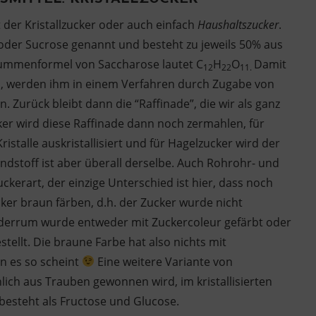
 der Kristallzucker oder auch einfach
Haushaltszucker
.
oder Sucrose genannt und besteht zu jeweils 50% aus
Summenformel von Saccharose lautet C
H
O
Damit
12
22
11.
d, werden ihm in einem Verfahren durch Zugabe von
. Zurück bleibt dann die “Raffinade”, die wir als ganz
er wird diese Raffinade dann noch zermahlen, für
stalle auskristallisiert und für Hagelzucker wird der
undstoff ist aber überall derselbe. Auch Rohrohr- und
erart, der einzige Unterschied ist hier, dass noch
cker braun färben, d.h. der Zucker wurde nicht
 widerrum wurde entweder mit Zuckercoleur gefärbt oder
tellt. Die braune Farbe hat also nichts mit
n es so scheint
Eine weitere Variante von
lich aus Trauben gewonnen wird, im kristallisierten
esteht als Fructose und Glucose.