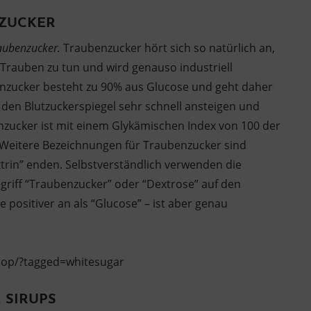
NZUCKER
aubenzucker.
Traubenzucker hört sich so natürlich an,
 Trauben zu tun und wird genauso industriell
enzucker besteht zu 90% aus Glucose und geht daher
st den Blutzuckerspiegel sehr schnell ansteigen und
enzucker ist mit einem Glykämischen Index von 100 der
). Weitere Bezeichnungen für Traubenzucker sind
xtrin” enden. Selbstverständlich verwenden die
egriff “Traubenzucker” oder “Dextrose” auf den
e positiver an als “Glucose” – ist aber genau
Iop/?tagged=whitesugar
 SIRUPS