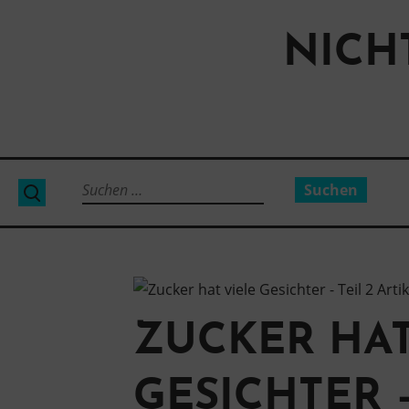
Direkt
zum
NICH
Inhalt
Suchen
Suche
nach:
ZUCKER HAT
GESICHTER –