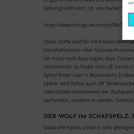
zur
Xylitol gesüßt sind, z.B. von Xucker:
https://www.instagram.com/p/BbOvCVk
Diese Stoffe sind für mich keine Alternat
Haushaltszucker oder Glucose-Fructose-
Ich muss noch dazu sagen, dass Zuckera
vorkommen. So findet man z.B. Sorbitol
Xylitol findet man in Blumenkohl, Erdb
(daher wird Xylitol auch oft “Birkenzuck
natürlichem Vorkommen der Zuckeralkohol
vorhanden, sondern in seinem “natürlic
DER WOLF IM SCHAFSPELZ: S
Süßstoffe haben schon in sehr geringen