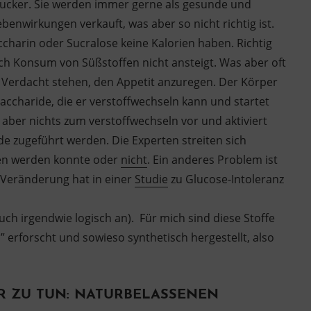
szucker. Sie werden immer gerne als gesunde und
enwirkungen verkauft, was aber so nicht richtig ist.
accharin oder Sucralose keine Kalorien haben. Richtig
rch Konsum von Süßstoffen nicht ansteigt. Was aber oft
n Verdacht stehen, den Appetit anzuregen. Der Körper
charide, die er verstoffwechseln kann und startet
t aber nichts zum verstoffwechseln vor und aktiviert
e zugeführt werden. Die Experten streiten sich
en werden konnte oder
nicht
. Ein anderes Problem ist
 Veränderung hat in einer
Studie
zu Glucose-Intoleranz
auch irgendwie logisch an). Für mich sind diese Stoffe
h” erforscht und sowieso synthetisch hergestellt, also
R ZU TUN: NATURBELASSENEN