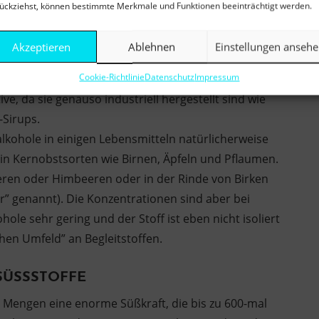
ückziehst, können bestimmte Merkmale und Funktionen beeinträchtigt werden.
Akzeptieren
Ablehnen
Einstellungen anseh
AEN-/?tagged=xucker
Cookie-Richtlinie
Datenschutz
Impressum
ive, da sie genauso industriell hergestellt sind wie
Sirups.
lkohole in einigen Lebensmitteln natürlicherweise
 in Kernobstsorten wie Birnen, Äpfeln und Pflaumen.
eeren oder Himbeeren oder in der Rinde von Birken
er” genannt). Die Konzentrationen sind aber bei
e sehr gering und der Stoff ist eben nicht isoliert
hen Umfeld” an Begleitstoffen.
ÜSSSTOFFE
 Mengen eine enorme Süßkraft, die bis zu 600-mal