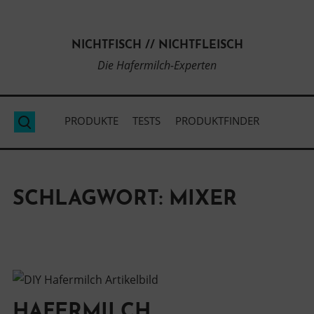
Direkt
zum
NICHTFISCH // NICHTFLEISCH
Inhalt
Die Hafermilch-Experten
PRODUKTE
TESTS
PRODUKTFINDER
Suche
SCHLAGWORT:
MIXER
HAFERMILCH