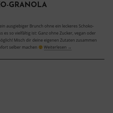
KO-GRANOLA
 ein ausgiebiger Brunch ohne ein leckeres Schoko-
 es so vielfältig ist: Ganz ohne Zucker, vegan oder
 möglich! Misch dir deine eigenen Zutaten zusammen
“Knuspriges
ofort selber machen
Weiterlesen
→
Schoko-
Granola
selbstgemacht”