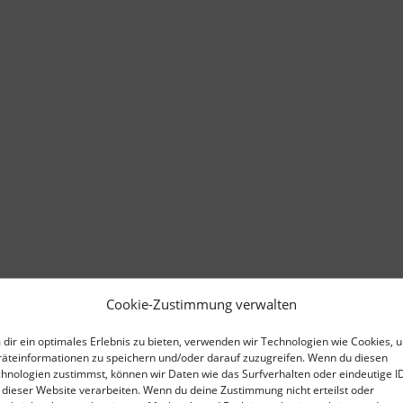
Cookie-Zustimmung verwalten
dir ein optimales Erlebnis zu bieten, verwenden wir Technologien wie Cookies, 
äteinformationen zu speichern und/oder darauf zuzugreifen. Wenn du diesen
hnologien zustimmst, können wir Daten wie das Surfverhalten oder eindeutige I
 dieser Website verarbeiten. Wenn du deine Zustimmung nicht erteilst oder