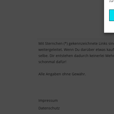
zur
Mit Sternchen (*) gekennzeichnete Links sin
weitergeleitet. Wenn Du darüber etwas kaufst
selbe. Dir entstehen dadurch keinerlei Mehr
schonmal dafür!
Alle Angaben ohne Gewähr.
Impressum
Datenschutz