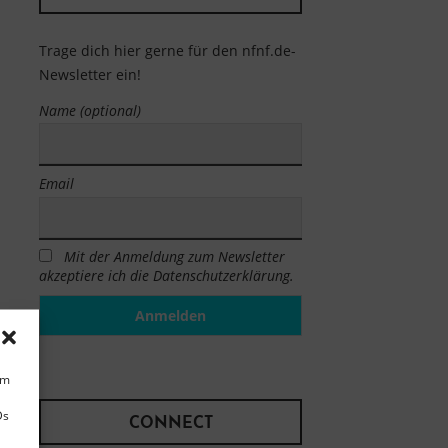
Trage dich hier gerne für den nfnf.de-
Newsletter ein!
Name (optional)
Email
Mit der Anmeldung zum Newsletter
akzeptiere ich die Datenschutzerklärung.
um
Ds
CONNECT