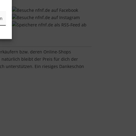
en
Verkäufern bzw. deren Online-Shops
natürlich bleibt der Preis für dich der
ach unterstützen. Ein riesiges Dankeschön