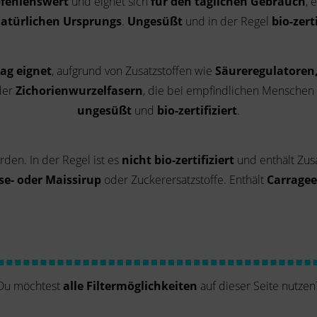
fehlenswert
und eignet sich
für den täglichen Gebrauch
, 
atürlichen Ursprungs
.
Ungesüßt
und in der Regel
bio-zerti
Tag eignet
, aufgrund von Zusatzstoffen wie
Säureregulatoren
der
Zichorienwurzelfasern
, die bei empfindlichen Menschen
ungesüßt
und
bio-zertifiziert
.
den. In der Regel ist es
nicht bio-zertifiziert
und enthält Zus
se- oder Maissirup
oder Zuckerersatzstoffe. Enthält
Carrage
Du möchtest
alle Filtermöglichkeiten
auf dieser Seite nutzen