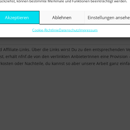
ückziehst, können bestimmte Merkmale und Funktionen beeinträchtigt werden.
Akzeptieren
Ablehnen
Einstellungen anseh
Cookie-Richtlinie
Datenschutz
Impressum
d Affiliate-Links. Über die Links wirst Du zu den entsprechenden 
, erhält nfnf.de von den verlinkten AnbieterInnen eine Provision - 
kosten oder Nachteile, du kannst so aber unsere Arbeit ganz einf