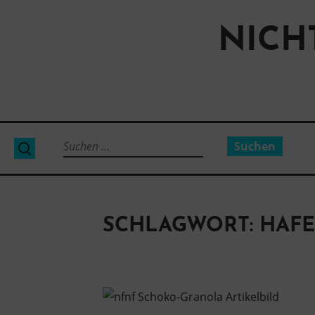
Direkt
zum
NICH
Inhalt
Suchen
Suche
nach:
SCHLAGWORT:
HAF