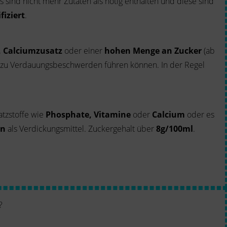
es sind nicht mehr Zutaten als nötig enthalten und diese sind
fiziert
.
, Calciumzusatz
oder einer
hohen Menge an Zucker
(ab
 zu Verdauungsbeschwerden führen können. In der Regel
atzstoffe wie
Phosphate, Vitamine
oder
Calcium
oder es
en
als Verdickungsmittel. Zuckergehalt über
8g/100ml
.
?