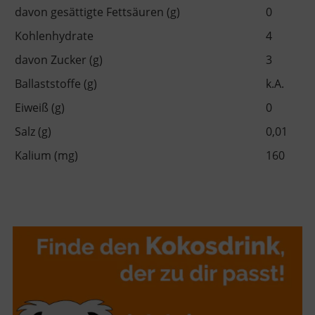
davon gesättigte Fettsäuren (g)
0
Kohlenhydrate
4
davon Zucker (g)
3
Ballaststoffe (g)
k.A.
Eiweiß (g)
0
Salz (g)
0,01
Kalium (mg)
160