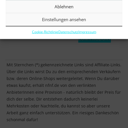
INNOCENT COCONUT
VITA COCO COCONUT
Ablehnen
WATER
WATER
Einstellungen ansehen
ZUM PRODUKT
JETZT KAUFEN*
Cookie-Richtlinie
Datenschutz
Impressum
ZUM PRODUKT
Mit Sternchen (*) gekennzeichnete Links sind Affiliate-Links.
Über die Links wirst Du zu den entsprechenden Verkäufern
bzw. deren Online-Shops weitergeleitet. Wenn Du darüber
etwas kaufst, erhält nfnf.de von den verlinkten
AnbieterInnen eine Provision - natürlich bleibt der Preis für
dich der selbe. Dir entstehen dadurch keinerlei
Mehrkosten oder Nachteile, du kannst so aber unsere
Arbeit ganz einfach unterstützen. Ein riesiges Dankeschön
schonmal dafür!