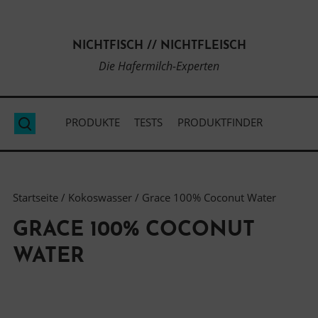
Direkt
zum
NICHTFISCH // NICHTFLEISCH
Inhalt
Die Hafermilch-Experten
PRODUKTE
TESTS
PRODUKTFINDER
Suche
Startseite
/
Kokoswasser
/ Grace 100% Coconut Water
GRACE 100% COCONUT
WATER