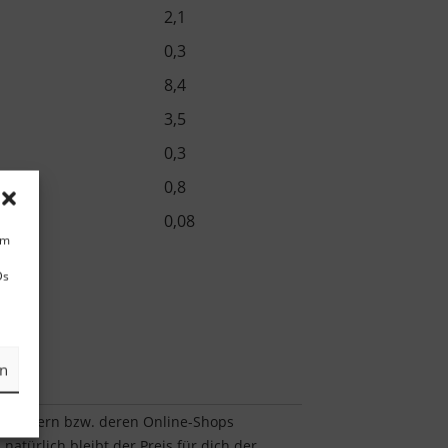
2,1
0,3
8,4
3,5
0,3
0,8
0,08
um
Ds
en
Verkäufern bzw. deren Online-Shops
natürlich bleibt der Preis für dich der