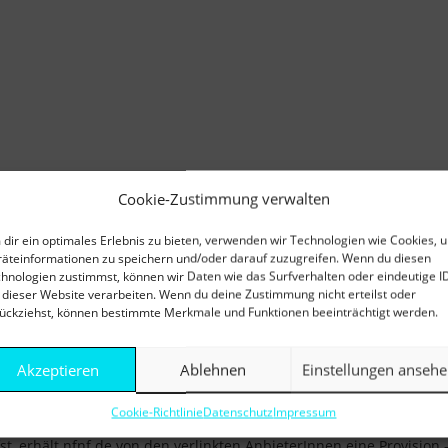
Cookie-Zustimmung verwalten
dir ein optimales Erlebnis zu bieten, verwenden wir Technologien wie Cookies, 
äteinformationen zu speichern und/oder darauf zuzugreifen. Wenn du diesen
hnologien zustimmst, können wir Daten wie das Surfverhalten oder eindeutige I
 dieser Website verarbeiten. Wenn du deine Zustimmung nicht erteilst oder
ückziehst, können bestimmte Merkmale und Funktionen beeinträchtigt werden.
Akzeptieren
Ablehnen
Einstellungen anseh
Cookie-Richtlinie
Datenschutz
Impressum
d Affiliate-Links. Über die Links wirst Du zu den entsprechenden 
, erhält nfnf.de von den verlinkten AnbieterInnen eine Provision - 