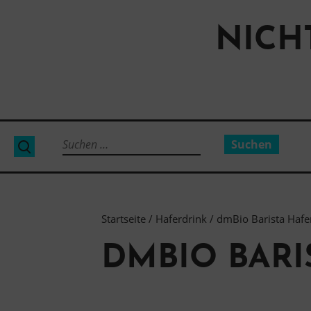
Direkt
zum
NICH
Inhalt
Suchen
Suche
nach:
Startseite
/
Haferdrink
/ dmBio Barista Hafer
DMBIO BARI