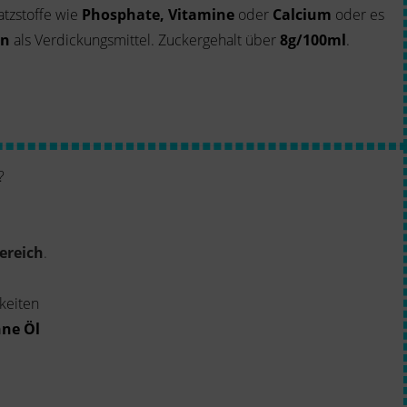
atzstoffe wie
Phosphate, Vitamine
oder
Calcium
oder es
en
als Verdickungsmittel. Zuckergehalt über
8g/100ml
.
?
ereich
.
keiten
hne Öl