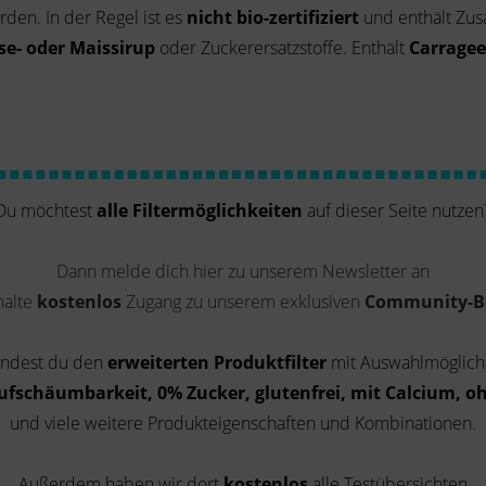
den. In der Regel ist es
nicht bio-zertifiziert
und enthält Zus
se- oder Maissirup
oder Zuckerersatzstoffe. Enthält
Carrage
Du möchtest
alle Filtermöglichkeiten
auf dieser Seite nutzen
Dann melde dich hier zu unserem Newsletter an
halte
kostenlos
Zugang zu unserem exklusiven
Community-B
findest du den
erweiterten Produktfilter
mit Auswahlmöglich
ufschäumbarkeit, 0% Zucker, glutenfrei, mit Calcium, o
und viele weitere Produkteigenschaften und Kombinationen.
Außerdem haben wir dort
kostenlos
alle Testübersichten