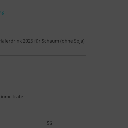
ng
riumcitrate
56