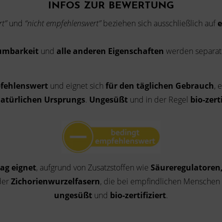
INFOS ZUR BEWERTUNG
t”
und
“nicht empfehlenswert”
beziehen sich ausschließlich auf
e
umbarkeit
und
alle anderen Eigenschaften
werden separat
fehlenswert
und eignet sich
für den täglichen Gebrauch
, 
atürlichen Ursprungs
.
Ungesüßt
und in der Regel
bio-zerti
Tag eignet
, aufgrund von Zusatzstoffen wie
Säureregulatoren
der
Zichorienwurzelfasern
, die bei empfindlichen Menschen
ungesüßt
und
bio-zertifiziert
.