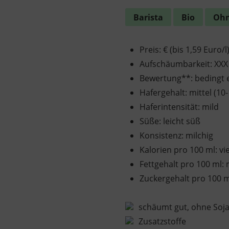
Barista
Bio
Ohn
Preis
:
€ (bis 1,59 Euro/l
Aufschäumbarkeit
:
XXX
Bewertung**
:
bedingt
Hafergehalt
:
mittel (10
Haferintensität
:
mild
Süße
:
leicht süß
Konsistenz
:
milchig
Kalorien pro 100 ml
:
vi
Fettgehalt pro 100 ml
:
Zuckergehalt pro 100 
schäumt gut, ohne Soj
Zusatzstoffe