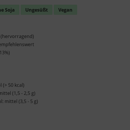
e Soja
Ungesüßt
Vegan
)
 (hervorragend)
 empfehlenswert
-13%)
el (> 50 kcal)
mittel (1,5 - 2,5 g)
ml
:
mittel (3,5 - 5 g)
a