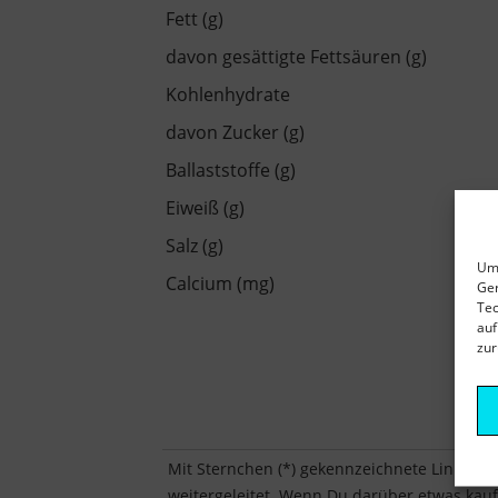
Fett (g)
davon gesättigte Fettsäuren (g)
Kohlenhydrate
davon Zucker (g)
Ballaststoffe (g)
Eiweiß (g)
Salz (g)
Um 
Calcium (mg)
Ger
Tec
auf
zur
Mit Sternchen (*) gekennzeichnete Links sin
weitergeleitet. Wenn Du darüber etwas kaufst