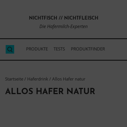
Direkt
zum
NICHTFISCH // NICHTFLEISCH
Inhalt
Die Hafermilch-Experten
PRODUKTE
TESTS
PRODUKTFINDER
Suche
Startseite
/
Haferdrink
/ Allos Hafer natur
ALLOS HAFER NATUR