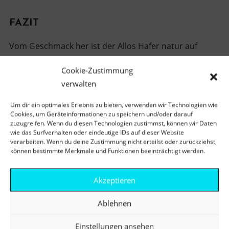
FAZIT
Vom Geschmack her ist der Allos Hafer natur auf
jeden Fall ein Favorit! Der Hafergehalt ist unschlagbar
Cookie-Zustimmung
und verleiht dieser Hafermilch eine tolle Konsistenz
verwalten
sowie einen richtig leckeren Geschmack. Auch von den
Nährwerten bewegt sich der Haferdrink im optimalem
Um dir ein optimales Erlebnis zu bieten, verwenden wir Technologien wie
Cookies, um Geräteinformationen zu speichern und/oder darauf
Bereich: Zucker- und Fettgehalt sind erfreulich gering.
zuzugreifen. Wenn du diesen Technologien zustimmst, können wir Daten
Preislich findet man den Haferdrink im mittleren
wie das Surfverhalten oder eindeutige IDs auf dieser Website
verarbeiten. Wenn du deine Zustimmung nicht erteilst oder zurückziehst,
Bereich, meiner Meinung nach lohnt sich der Kauf
können bestimmte Merkmale und Funktionen beeinträchtigt werden.
jedoch, denn man bekommt einen
außergewöhnlichen Haferdrink mit erstklassigem
Akzeptieren
Geschmack. Auch der Schaum kann sich sehen lassen,
zwar bekommt man nicht unbedingt eine riesige
Ablehnen
Schaummenge, der Schaum ist jedoch feinporig und
Einstellungen ansehen