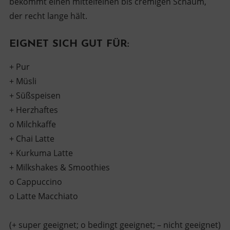
bekommt einen mittelfeinen bis cremigen Schaum,
der recht lange hält.
EIGNET SICH GUT FÜR:
+ Pur
+ Müsli
+ Süßspeisen
+ Herzhaftes
o Milchkaffe
+ Chai Latte
+ Kurkuma Latte
+ Milkshakes & Smoothies
o Cappuccino
o Latte Macchiato
(+ super geeignet; o bedingt geeignet; – nicht geeignet)