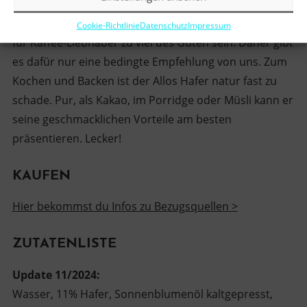
cremig. Einzig und allein die sehr deutliche Süße und
die zwar milde, aber doch deutlich Hafernote könnte
Cookie-Richtlinie
Datenschutz
Impressum
für Kaffee-Liebhaber zu viel des Guten sein. Daher gibt
es dafür nur eine bedingte Empfehlung von uns. Zum
Kochen und Backen ist der Allos Hafer natur fast zu
schade. Pur, als Kakao, im Porridge oder Müsli kann er
seine geschmacklichen Vorteile am besten
präsentieren. Lecker!
KAUFEN
Hier bekommst du Infos zu Bezugsquellen >
ZUTATENLISTE
Update 11/2024:
Wasser, 11% Hafer, Sonnenblumenöl kaltgepresst,