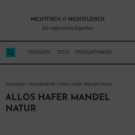
Direkt
zum
NICHTFISCH // NICHTFLEISCH
Inhalt
Die Hafermilch-Experten
PRODUKTE
TESTS
PRODUKTFINDER
Suche
Startseite
/
Mandeldrink
/ Allos Hafer Mandel Natur
ALLOS HAFER MANDEL
NATUR