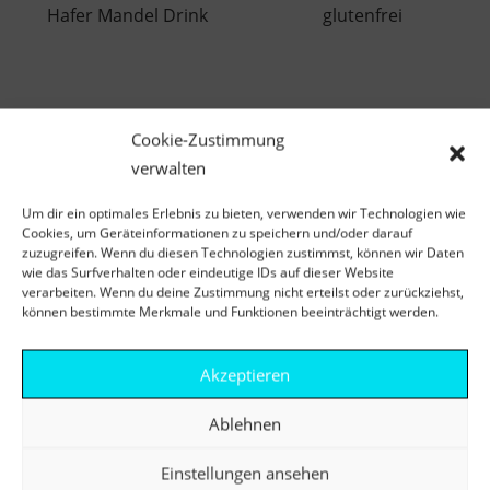
Cookie-Zustimmung
verwalten
Um dir ein optimales Erlebnis zu bieten, verwenden wir Technologien wie
Cookies, um Geräteinformationen zu speichern und/oder darauf
zuzugreifen. Wenn du diesen Technologien zustimmst, können wir Daten
ROSSMANN ENERBIO
VOELKEL HAFER
wie das Surfverhalten oder eindeutige IDs auf dieser Website
HAFER MANDEL DRINK
MANDEL GLUTENFREI
verarbeiten. Wenn du deine Zustimmung nicht erteilst oder zurückziehst,
können bestimmte Merkmale und Funktionen beeinträchtigt werden.
ZUM PRODUKT
ZUM PRODUKT
Akzeptieren
Ablehnen
Einstellungen ansehen