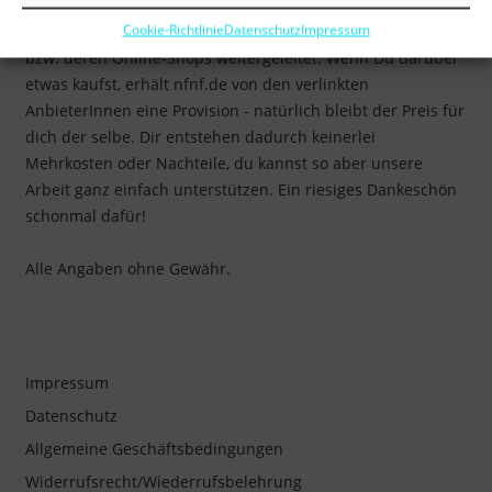
Mit Sternchen (*) gekennzeichnete Links sind Affiliate-Links.
Cookie-Richtlinie
Datenschutz
Impressum
Über die Links wirst Du zu den entsprechenden Verkäufern
bzw. deren Online-Shops weitergeleitet. Wenn Du darüber
etwas kaufst, erhält nfnf.de von den verlinkten
AnbieterInnen eine Provision - natürlich bleibt der Preis für
dich der selbe. Dir entstehen dadurch keinerlei
Mehrkosten oder Nachteile, du kannst so aber unsere
Arbeit ganz einfach unterstützen. Ein riesiges Dankeschön
schonmal dafür!
Alle Angaben ohne Gewähr.
Impressum
Datenschutz
Allgemeine Geschäftsbedingungen
Widerrufsrecht/Wiederrufsbelehrung