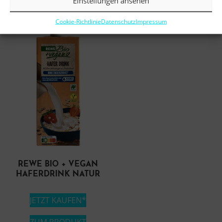
ZUM PRODUKT
Einstellungen ansehen
Cookie-Richtlinie
Datenschutz
Impressum
REWE BIO + VEGAN
HAFERDRINK NATUR
JETZT KAUFEN*