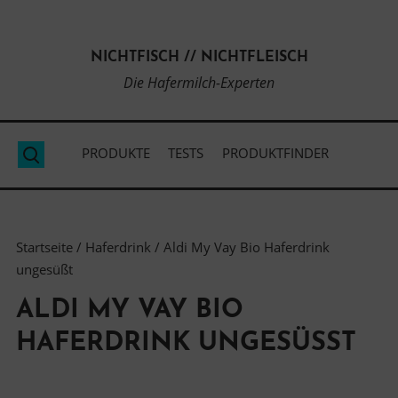
Direkt
zum
NICHTFISCH // NICHTFLEISCH
Inhalt
Die Hafermilch-Experten
PRODUKTE
TESTS
PRODUKTFINDER
Suche
Startseite
/
Haferdrink
/ Aldi My Vay Bio Haferdrink
ungesüßt
ALDI MY VAY BIO
HAFERDRINK UNGESÜSST